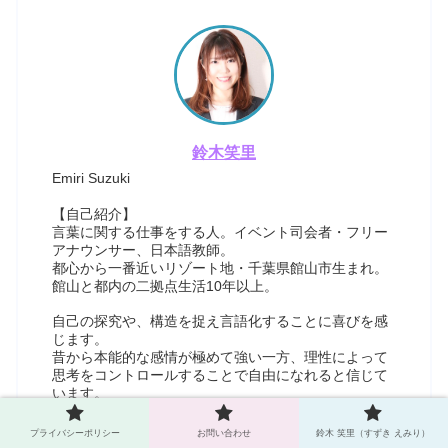
鈴木笑里
Emiri Suzuki
【自己紹介】
言葉に関する仕事をする人。イベント司会者・フリー
アナウンサー、日本語教師。
都心から一番近いリゾート地・千葉県館山市生まれ。
館山と都内の二拠点生活10年以上。
自己の探究や、構造を捉え言語化することに喜びを感
じます。
昔から本能的な感情が極めて強い一方、理性によって
思考をコントロールすることで自由になれると信じて
います。
【経歴】
プライバシーポリシー
お問い合わせ
鈴木 笑里（すずき えみり）
明治大学で進化心理学・認知心理学を専攻。