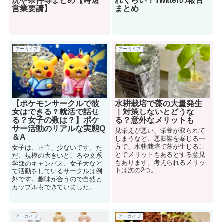
況や条件等まとめ【時短
れくらい？Twitterの報告
営業要請】
まとめ
...
...
アーカイブ
アーカイブ
【ポケモンサークルで彼
水耕栽培で藻の大量発生
女はできる？就活で話せ
｜対策しないとどうな
る？女子の数は？】ポケ
る？意外なメリットも
サー活動のリアルな実態Q
見栄えが悪い、栄養が取られて
＆A
しまうなど、悪影響を案じる一
方で、水耕栽培で藻が生じるこ
女子は、正直、少ないです。た
とでメリットもあるとする意見
だ、規模の大きいところや文系
もあります。考えられるメリッ
学部のキャンパス、女子大など
トは次の2つ。
で活動をしているサークルは例
外です。趣味が合うので自然と
カップルもできていました。
アーカイブ
アーカイブ