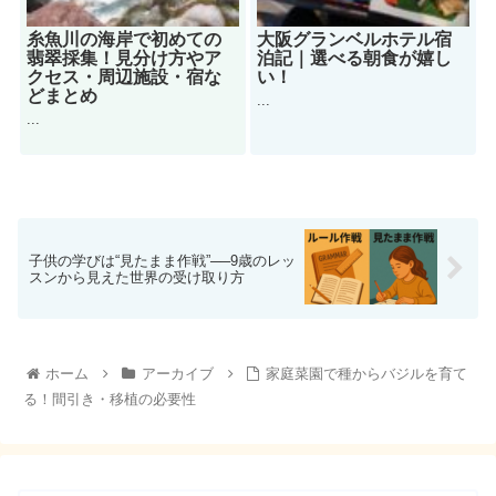
糸魚川の海岸で初めての
大阪グランベルホテル宿
翡翠採集！見分け方やア
泊記｜選べる朝食が嬉し
クセス・周辺施設・宿な
い！
どまとめ
...
...
子供の学びは“見たまま作戦”──9歳のレッ
スンから見えた世界の受け取り方
ホーム
アーカイブ
家庭菜園で種からバジルを育て
る！間引き・移植の必要性