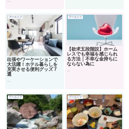
...
アーカイブ
アーカイブ
【欲求五段階説】ホーム
レスでも幸福を感じられ
る方法｜不幸な金持ちに
出張やワーケーションで
ならない為に
大活躍！ホテル暮らしを
充実させる便利グッズ７
...
選
...
アーカイブ
アーカイブ