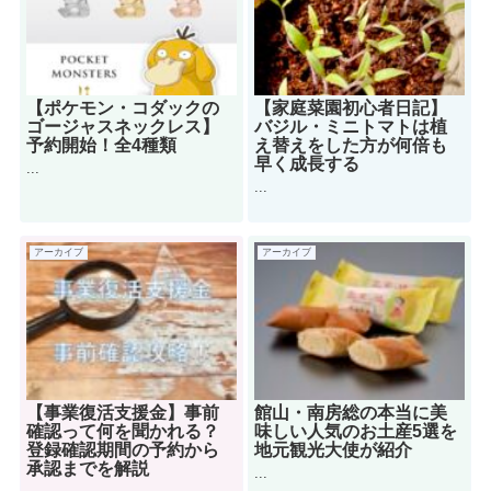
【ポケモン・コダックの
【家庭菜園初心者日記】
ゴージャスネックレス】
バジル・ミニトマトは植
予約開始！全4種類
え替えをした方が何倍も
早く成長する
...
...
アーカイブ
アーカイブ
【事業復活支援金】事前
館山・南房総の本当に美
確認って何を聞かれる？
味しい人気のお土産5選を
登録確認期間の予約から
地元観光大使が紹介
承認までを解説
...