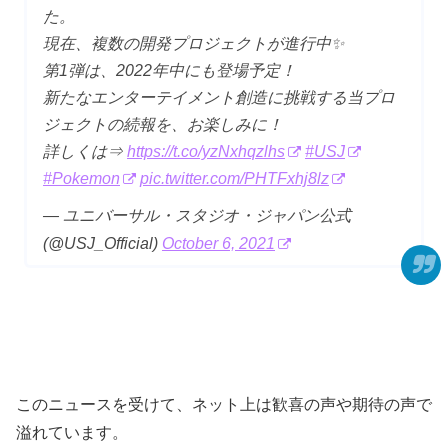
た。
現在、複数の開発プロジェクトが進行中✨
第1弾は、2022年中にも登場予定！
新たなエンターテイメント創造に挑戦する当プロ
ジェクトの続報を、お楽しみに！
詳しくは⇒
https://t.co/yzNxhqzlhs
#USJ
#Pokemon
pic.twitter.com/PHTFxhj8lz
— ユニバーサル・スタジオ・ジャパン公式
(@USJ_Official)
October 6, 2021
このニュースを受けて、ネット上は歓喜の声や期待の声で
溢れています。