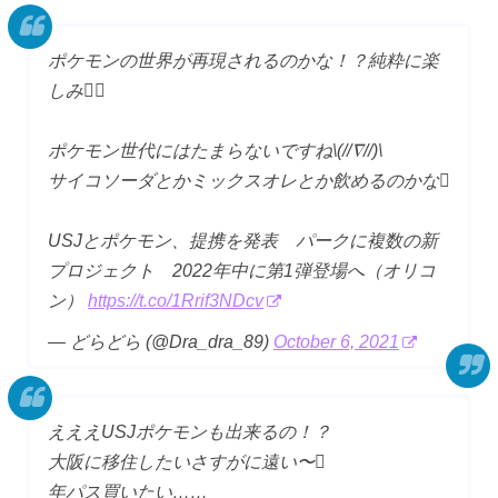
ポケモンの世界が再現されるのかな！？純粋に楽
しみ
ポケモン世代にはたまらないですね\(//∇//)\
サイコソーダとかミックスオレとか飲めるのかな
USJとポケモン、提携を発表 パークに複数の新
プロジェクト 2022年中に第1弾登場へ（オリコ
ン）
https://t.co/1Rrif3NDcv
— どらどら (@Dra_dra_89)
October 6, 2021
えええUSJポケモンも出来るの！？
大阪に移住したいさすがに遠い〜
年パス買いたい……