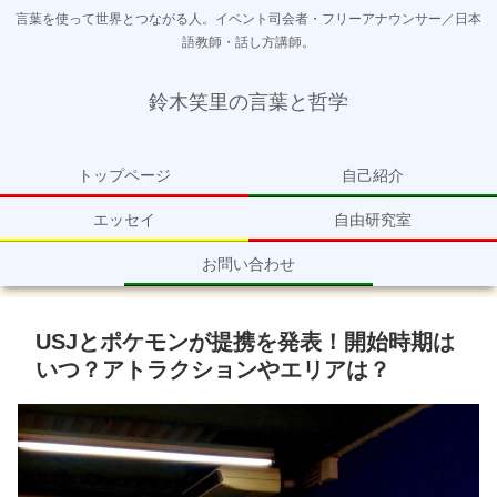
言葉を使って世界とつながる人。イベント司会者・フリーアナウンサー／日本
語教師・話し方講師。
鈴木笑里の言葉と哲学
トップページ
自己紹介
エッセイ
自由研究室
お問い合わせ
USJとポケモンが提携を発表！開始時期は
いつ？アトラクションやエリアは？