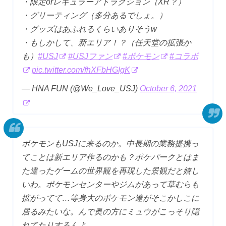
・限定orレギュラーアトラクション（XR？）
・グリーティング（多分あるでしょ。）
・グッズはあふれるくらいありそうw
・もしかして、新エリア！？（任天堂の拡張か
も）
#USJ
#USJファン
#ポケモン
#コラボ
pic.twitter.com/fhXFbHGIgK
— HNA FUN (@We_Love_USJ)
October 6, 2021
ポケモンもUSJに来るのか。中長期の業務提携っ
てことは新エリア作るのかも？ポケパークとはま
た違ったゲームの世界観を再現した景観だと嬉し
いわ。ポケモンセンターやジムがあって草むらも
拡がってて…等身大のポケモン達がそこかしこに
居るみたいな。んで奥の方にミュウがこっそり隠
れてたりするんよ