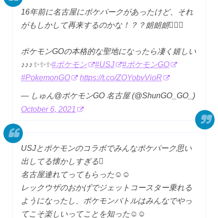
16年前に名古屋にポケパークがあったけど、それ
がもしかして再来するのかな！？？朗朗朗
ポケモンGOの本格的な聖地になったら凄く嬉しい
♪♪♪✨✨✨
#ポケモン
#USJ
#ポケモンGO
#PokemonGO
https://t.co/ZOYobvVioR
— しゅん@ポケモンGO 名古屋 (@ShunGO_GO_)
October 6, 2021
USJとポケモンのコラボでみんなポケパーク思い
出してる懐かしすぎる
名古屋連れてってもらった☺️☺️
レックウザのおかげでジェットコースター乗れる
ようになったし、ポケモンバトルはみんなでやっ
てこそ楽しいってことを知った☺️☺️