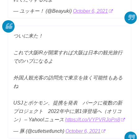
— ユッキー！ (@Beayuki)
October 6, 2021
ついに来た！
これで大阪IRが開業すれば大阪は日本の観光旅行
でのハブになるよ
外国人観光客の訪問先で東京を抜く可能性もある
ね
USJとポケモン、提携を発表 パークに複数の新
プロジェクト 2022年中に第1弾登場へ（オリコ
ン） – Yahoo!ニュース
https://t.co/VYPVRJoPn8
— 豚 (@cutletsetlunch)
October 6, 2021