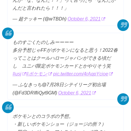
んが「な、なんだ！？」って言ったら「なんだか
んだと言われたら！！！」
— 超テッキー (@wTBDh)
October 6, 2021
ものすごくたのしみーーーー
多分予想じゃFFがポケモンになると思う！2022春
ってことはクールハロージャパンができる頃だ
し ユニバ限定ポケモンカードとかやりそう笑
#usj
#ポケモン
pic.twitter.com/4rAqpYcioe
— ふなきっち@7月28日シテイリーグ初出場
(@Fd3DRIfliQyt9GM)
October 6, 2021
ポケモンとのコラボの予想。
・新しいポケモンショー（ジョージの所？）