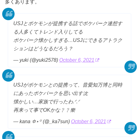
多くあります。
USJとポケモンが提携する話でポケパーク連想す
る人多くてトレンド入りしてる
ポケパーク懐かしすぎる…USJにできるアトラク
ションはどうなるだろう？
— yuki (@yuki2578)
October 6, 2021
USJがポケモンとの提携って、昔愛知万博と同時
にあったポケパークを思い出す沈
懐かしい…家族で行ったわ.ᐟ.ᐟ
再来って事でOKかな﹖﹖樂
— kana ✡︎⋆꙳ (@_ka7sun)
October 6, 2021