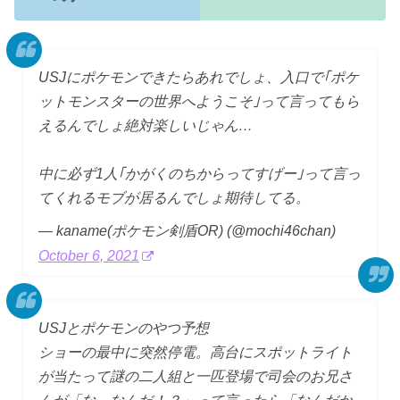
USJにポケモンできたらあれでしょ、入口で｢ポケ
ットモンスターの世界へようこそ｣って言ってもら
えるんでしょ絶対楽しいじゃん…
中に必ず1人｢かがくのちからってすげー｣って言っ
てくれるモブが居るんでしょ期待してる。
— kaname(ポケモン剣盾OR) (@mochi46chan)
October 6, 2021
USJとポケモンのやつ予想
ショーの最中に突然停電。高台にスポットライト
が当たって謎の二人組と一匹登場で司会のお兄さ