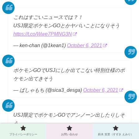
これはすごいニュースでは？！
USJ限定ポケモンGOとかヤバいことになりそう
https://t.co/Wwe7PMNG3N
— ken-chan (@1kean1)
October 6, 2021
ポケモンGOでUSJにしか出てこない特別仕様のポ
ケモン出てきそう
— ばしゃもち (@sica3_desga)
October 6, 2021
USJ限定でポケモンGOでアンノーン出したりしそ
う
— 文前昇里(ふみさきのぼり) (@nobonobonobon)
プライバシーポリシー
お問い合わせ
鈴木 笑里（すずき えみり）