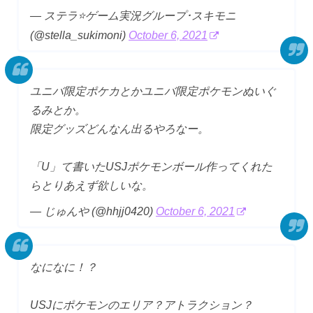
— ステラ⭐ゲーム実況グループ･スキモニ
(@stella_sukimoni)
October 6, 2021
ユニバ限定ポケカとかユニバ限定ポケモンぬいぐ
るみとか。
限定グッズどんなん出るやろなー。
「U」て書いたUSJポケモンボール作ってくれた
らとりあえず欲しいな。
— じゅんや (@hhjj0420)
October 6, 2021
なになに！？
USJにポケモンのエリア？アトラクション？