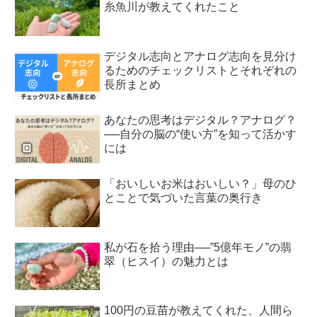
糸魚川が教えてくれたこと
デジタル志向とアナログ志向を見分け
るためのチェックリストとそれぞれの
長所まとめ
あなたの思考はデジタル？アナログ？
──自分の脳の“使い方”を知って活かす
には
「おいしいお米はおいしい？」母のひ
とことで気づいた言葉の奥行き
私が石を拾う理由──”5億年モノ”の翡
翠（ヒスイ）の魅力とは
100円の豆苗が教えてくれた、人間ら