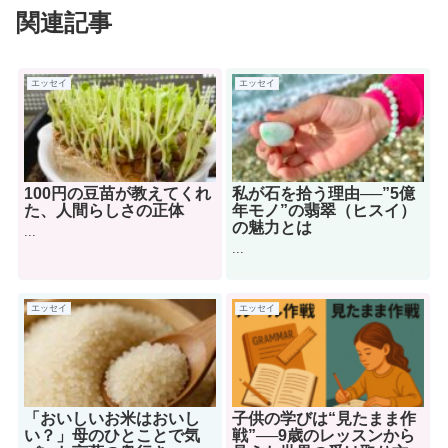
関連記事
エッセイ
エッセイ
100円の豆苗が教えてくれ
私が石を拾う理由──”5億
た、人間らしさの正体
年モノ”の翡翠（ヒスイ）
の魅力とは
...
...
エッセイ
エッセイ
「おいしいお米はおいし
子供の学びは“見たまま作
い？」母のひとことで気
戦”──9歳のレッスンから