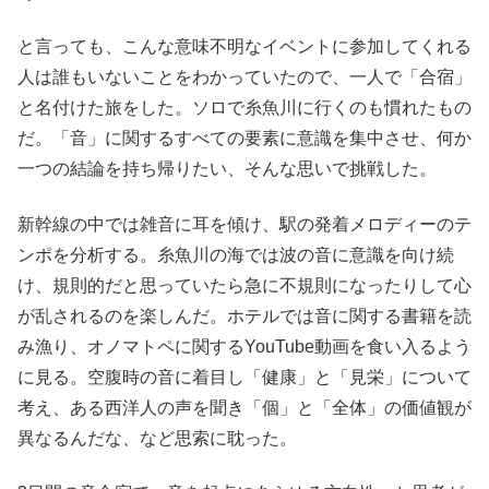
と言っても、こんな意味不明なイベントに参加してくれる
人は誰もいないことをわかっていたので、一人で「合宿」
と名付けた旅をした。ソロで糸魚川に行くのも慣れたもの
だ。「音」に関するすべての要素に意識を集中させ、何か
一つの結論を持ち帰りたい、そんな思いで挑戦した。
新幹線の中では雑音に耳を傾け、駅の発着メロディーのテ
ンポを分析する。糸魚川の海では波の音に意識を向け続
け、規則的だと思っていたら急に不規則になったりして心
が乱されるのを楽しんだ。ホテルでは音に関する書籍を読
み漁り、オノマトペに関するYouTube動画を食い入るよう
に見る。空腹時の音に着目し「健康」と「見栄」について
考え、ある西洋人の声を聞き「個」と「全体」の価値観が
異なるんだな、など思索に耽った。