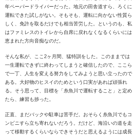
年ペーパードライバーだった。地元の田舎道すら、ろくに
運転できた試しがない。そもそも、運転に向かない性質ら
しく、免許を取るだけでも相当苦労した。というのも、私
はファミレスのトイレから自席に戻れなくなるくらいには
恵まれた方向音痴なのだ。
そんな私が、ここ2ヶ月間、猛特訓をした。このままでは
一生運転できずに終わってしまうと確信したので、ここら
で一丁、人生を変える努力をしてみようと思い立ったので
ある。大好物のヒスイのためという口実があれば頑張れ
る。そう思って、目標を「糸魚川で運転すること」と定め
たら、練習も捗った。
正直、まだバックや駐車は苦手だ。おそらく糸魚川でもコ
ンビニすら立ち寄れないだろう。だけど、海沿いの道を走
って移動するくらいならできそうだと思えるようには成長