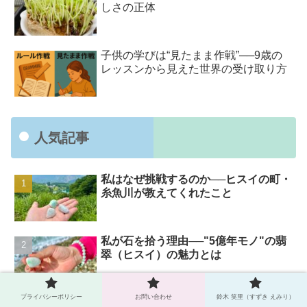
しさの正体
子供の学びは“見たまま作戦”──9歳の
レッスンから見えた世界の受け取り方
人気記事
私はなぜ挑戦するのか──ヒスイの町・
糸魚川が教えてくれたこと
私が石を拾う理由──"5億年モノ"の翡
翠（ヒスイ）の魅力とは
プライバシーポリシー
お問い合わせ
鈴木 笑里（すずき えみり）
明治大学AIワークショップ 配布プロ