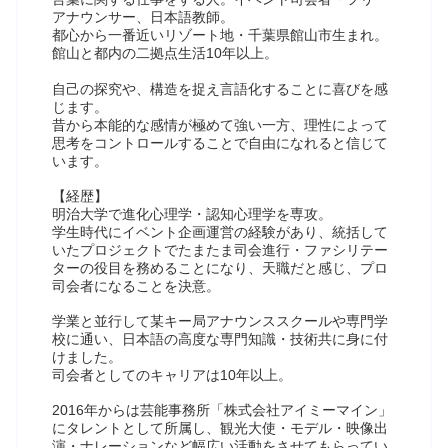
アナウンサー、日本語教師。
都心から一番近いリゾート地・千葉県館山市生まれ。
館山と都内の二拠点生活10年以上。
自己の探究や、構造を捉え言語化することに喜びを感
じます。
昔から本能的な感情が極めて強い一方、理性によって
思考をコントロールすることで自由になれると信じて
います。
【経歴】
明治大学で進化心理学・認知心理学を専攻。
学生時代にイベント企画運営の経験があり、統括して
いたプロジェクトでたまたま司会進行・ファシリテー
ターの役目を務めることになり、天職だと感じ、プロ
司会者になることを決意。
学業と並行して某キー局アナウンススクールや専門学
校に通い、日本語の高度な専門知識・技術共に身に付
けました。
司会者としてのキャリアは10年以上。
2016年からは芸能事務所「株式会社アイミーマイン」
にタレントとして所属し、観光大使・モデル・映像出
演・ナレーションなど幅広い活動をさせてもらってい